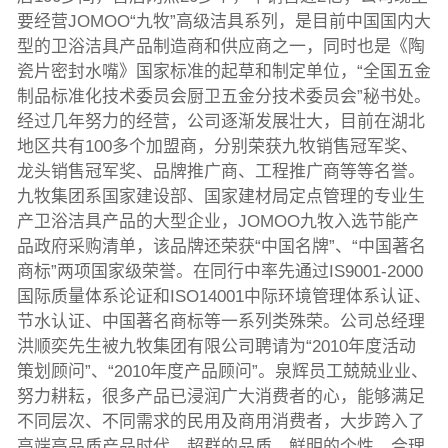
要经营JOMOO“九牧”高级洁具系列，是目前中国国内大
型的卫浴洁具产品制造商和供应商之一，同时也是《陶
瓷片密封水嘴》国家标准的起草和制定单位，“全国五金
制品标准化技术委员会厨卫五金分技术委员会”秘书处。
经过几年努力的经营，公司逐渐发展壮大，目前在湖北
地区共有100多个加盟商，分别荣获九牧销售冠军奖、
龙头销售冠军奖、品牌推广商、工程推广商等等名誉。
九牧集团系国家建设部、国家建材局定点管理的专业生
产卫浴洁具产品的大型企业，JOMOO九牧入选节能产
品政府采购清单，该品牌还荣获“中国名牌”、“中国著名
商标”两项国家级荣誉。在同行中率先通过IS9001-2000
国际质量体系论证和ISO14001中际环境管理体系认证、
节水认证、中国著名商标等一系列类殊荣。公司总经理
洪顺奕先生被九牧集团有限公司聘请为“2010年度活动
策划顾问”、“2010年度产品顾问”。泉辉员工兢兢业业、
努力耕耘，很多产品已浸润广大消费者的心，能够满足
不同层次、不同需求的民用及商用消费者，大步跨入了
高端高品质产品时代。超群的品质，鲜明的个性，合理